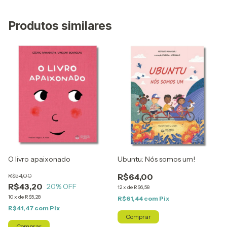
Produtos similares
O livro apaixonado
Ubuntu: Nós somos um!
R$54,00
R$64,00
R$43,20
20
% OFF
12
x
de
R$6,58
10
x
de
R$5,28
R$61,44
com
Pix
R$41,47
com
Pix