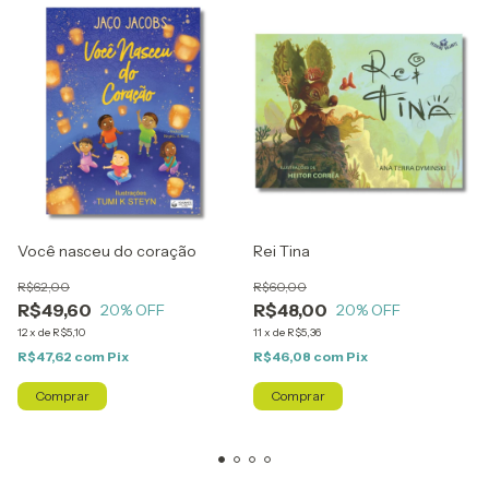
Você nasceu do coração
Rei Tina
R$62,00
R$60,00
R$49,60
R$48,00
20
% OFF
20
% OFF
12
x
de
R$5,10
11
x
de
R$5,36
R$47,62
com
Pix
R$46,08
com
Pix