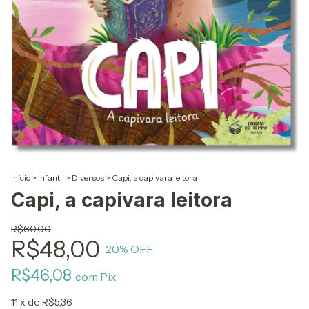
Início
>
Infantil
>
Diversos
>
Capi, a capivara leitora
Capi, a capivara leitora
R$60,00
R$48,00
20
% OFF
R$46,08
com
Pix
11
x de
R$5,36