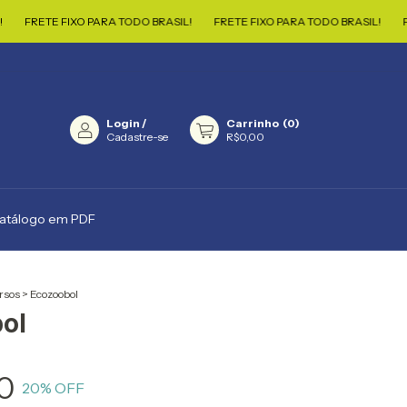
E FIXO PARA TODO BRASIL!
FRETE FIXO PARA TODO BRASIL!
FRETE FI
Login
/
Carrinho
(
0
)
Cadastre-se
R$0,00
catálogo em PDF
rsos
>
Ecozoobol
ol
0
20
% OFF