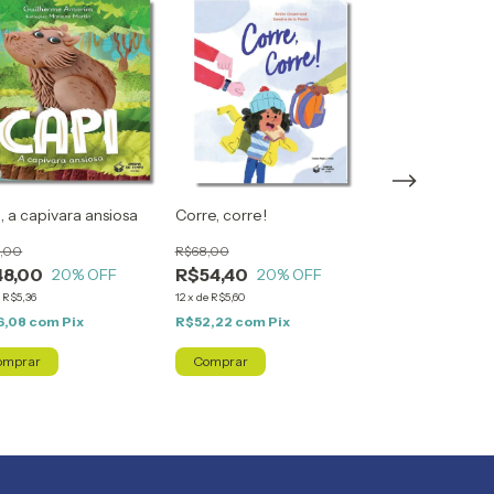
, a capivara ansiosa
Corre, corre!
,00
R$68,00
A lenda do beij
48,00
R$54,40
20
% OFF
20
% OFF
R$66,00
e
R$5,36
12
x
de
R$5,60
R$52,80
20
%
6,08
com
Pix
R$52,22
com
Pix
12
x
de
R$5,43
R$50,69
com
Pi