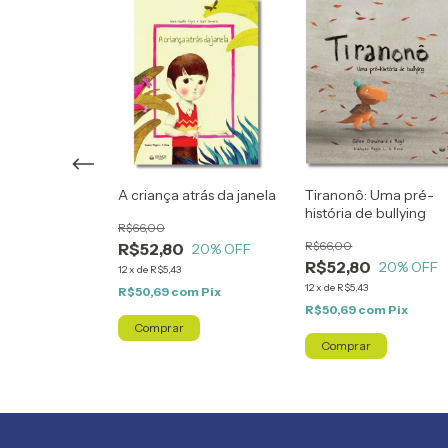
eu do coração
A criança atrás da janela
Tiranonô: Uma pré-
história de bullying
R$66,00
R$66,00
R$52,80
20
% OFF
20
% OFF
R$52,80
20
% OFF
12
x
de
R$5,43
12
x
de
R$5,43
om
Pix
R$50,69
com
Pix
R$50,69
com
Pix