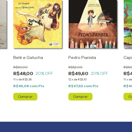
Belé e Gatucha
Pedro Pianista
Capi
R$60,00
R$62,00
R$60
R$48,00
R$49,60
R$
20
% OFF
20
% OFF
11
x
de
R$5,36
12
x
de
R$5,10
11
x
d
R$46,08
com
Pix
R$47,62
com
Pix
R$4