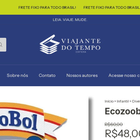
FRETE FIXO PARA TODO BRASIL!
FRETE FIXO PARA TODO BRASIL!
FRET
LEIA. VIAJE. MUDE.
Sobre nós
Contato
Nossos autores
Acesse nosso 
Início
>
Infantil
>
Dive
Ecozoob
R$60,00
R$48,0