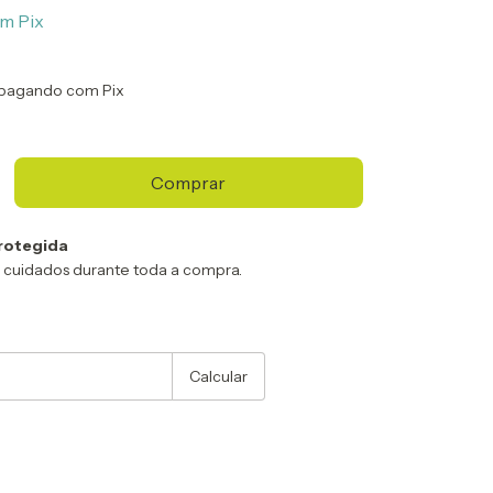
om
Pix
pagando com Pix
rotegida
 cuidados durante toda a compra.
:
Alterar CEP
Calcular