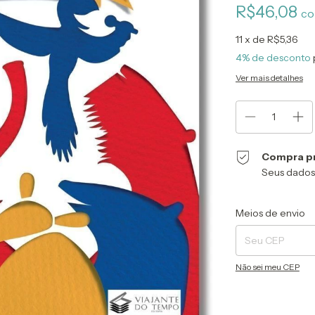
R$46,08
c
11
x de
R$5,36
4% de desconto
Ver mais detalhes
Compra p
Seus dados
Entregas para o CEP
Meios de envio
Não sei meu CEP