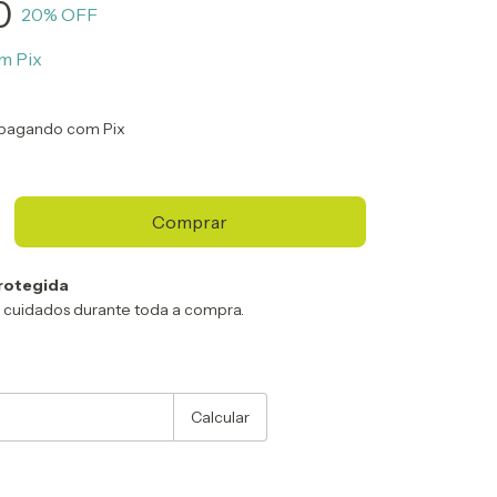
0
20
% OFF
m
Pix
pagando com Pix
rotegida
 cuidados durante toda a compra.
:
Alterar CEP
Calcular