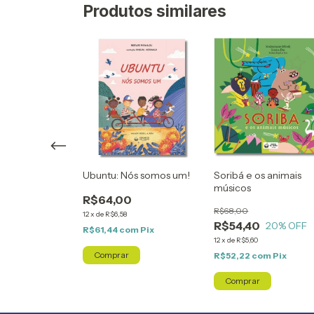
Produtos similares
ca dos meus
Ubuntu: Nós somos um!
Soribá e os animais
músicos
R$64,00
R$68,00
12
x
de
R$6,58
R$54,40
20
% OFF
20
% OFF
R$61,44
com
Pix
12
x
de
R$5,60
m
Pix
R$52,22
com
Pix