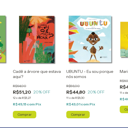
Cadê a árvore que estava
UBUNTU - Eu sou porque
Mar
aqui?
nós somos
R$60
R$64,00
R$56,00
R$
R$51,20
R$44,80
20
% OFF
20
% OFF
11
x
d
12
x
de
R$5,27
11
x
de
R$5,00
R$4
R$49,15
com
Pix
R$43,01
com
Pix
Comprar