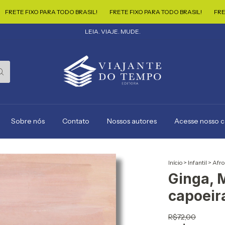
E FIXO PARA TODO BRASIL!
FRETE FIXO PARA TODO BRASIL!
FRETE FIX
LEIA. VIAJE. MUDE.
Sobre nós
Contato
Nossos autores
Acesse nosso 
Início
>
Infantil
>
Afro
Ginga, 
capoeir
R$72,00