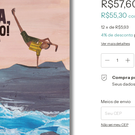
R$57,6
R$55,30
co
12
x de
R$5,93
4% de desconto
Ver mais detalhes
Compra p
Seus dados
Entregas para o CEP
Meios de envio
Não sei meu CEP