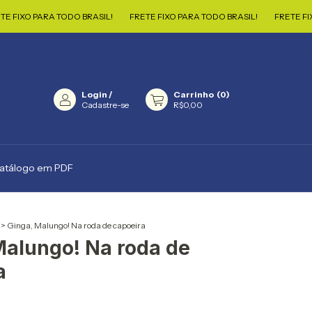
O PARA TODO BRASIL!
FRETE FIXO PARA TODO BRASIL!
FRETE FIXO PAR
Login
/
Carrinho
(
0
)
Cadastre-se
R$0,00
catálogo em PDF
>
Ginga, Malungo! Na roda de capoeira
Malungo! Na roda de
a