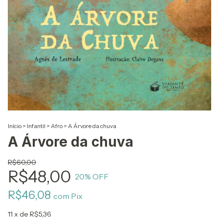
Início
>
Infantil
>
Afro
>
A Árvore da chuva
A Árvore da chuva
R$60,00
R$48,00
20
% OFF
R$46,08
com
Pix
11
x de
R$5,36