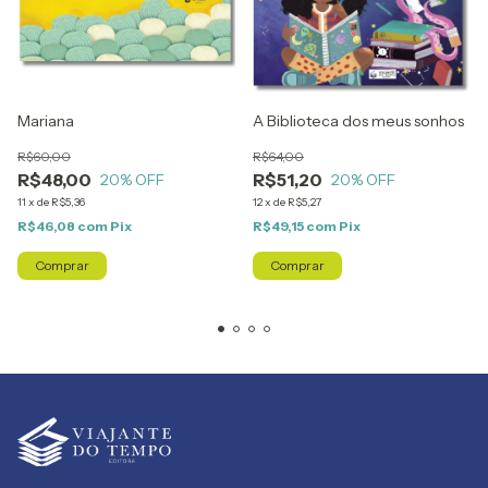
Mariana
A Biblioteca dos meus sonhos
R$60,00
R$64,00
R$48,00
R$51,20
20
% OFF
20
% OFF
11
x
de
R$5,36
12
x
de
R$5,27
R$46,08
com
Pix
R$49,15
com
Pix