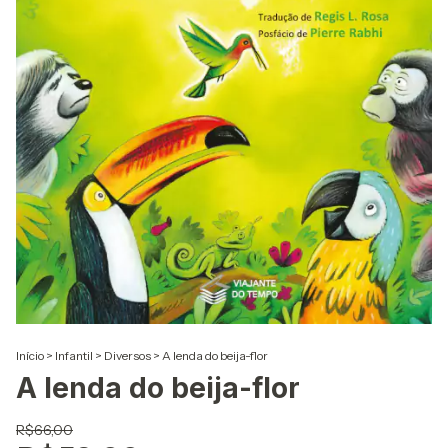
Início
>
Infantil
>
Diversos
>
A lenda do beija-flor
A lenda do beija-flor
R$66,00