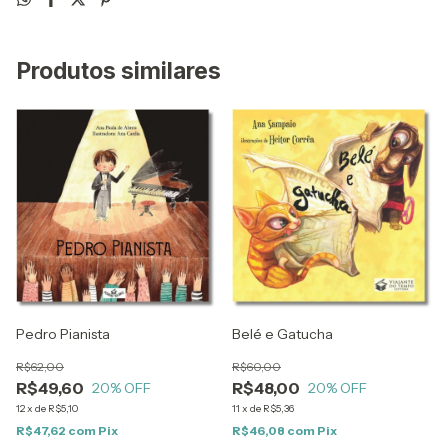
Produtos similares
Pedro Pianista
Belé e Gatucha
R$62,00
R$60,00
R$49,60
R$48,00
20
% OFF
20
% OFF
12
x
de
R$5,10
11
x
de
R$5,36
R$47,62
com
Pix
R$46,08
com
Pix