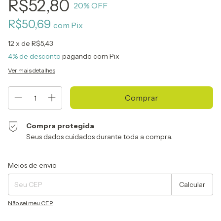
R$52,80
20
% OFF
R$50,69
com
Pix
12
x de
R$5,43
4% de desconto
pagando com Pix
Ver mais detalhes
Compra protegida
Seus dados cuidados durante toda a compra.
Entregas para o CEP:
Alterar CEP
Meios de envio
Calcular
Não sei meu CEP