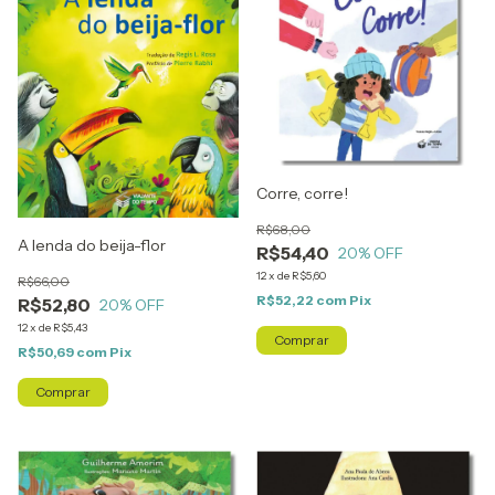
Corre, corre!
R$68,00
A lenda do beija-flor
R$54,40
20
% OFF
12
x
de
R$5,60
R$66,00
R$52,22
com
Pix
R$52,80
20
% OFF
12
x
de
R$5,43
R$50,69
com
Pix