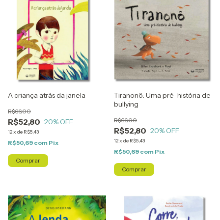
A criança atrás da janela
Tiranonô: Uma pré-história de
bullying
R$66,00
R$66,00
R$52,80
20
% OFF
R$52,80
20
% OFF
12
x
de
R$5,43
12
x
de
R$5,43
R$50,69
com
Pix
R$50,69
com
Pix