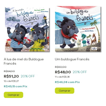
A lua de mel do Buldogue
Um buldogue Francês
Francês
R$60,00
R$64,00
R$48,00
20
% OFF
R$51,20
20
% OFF
11
x
de
R$5,36
12
x
de
R$5,27
R$46,08
com
Pix
R$49,15
com
Pix