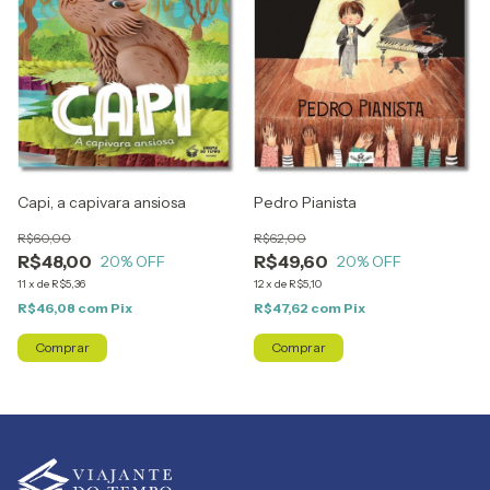
Capi, a capivara ansiosa
Pedro Pianista
R$60,00
R$62,00
R$48,00
R$49,60
20
% OFF
20
% OFF
11
x
de
R$5,36
12
x
de
R$5,10
R$46,08
com
Pix
R$47,62
com
Pix