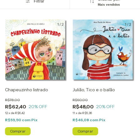
Filtrar
Mais vendidos
1
/
2
1
/
2
Chapeuzinho listrado
Julião, Tico e o balão
R$78,00
R$60,00
R$62,40
R$48,00
20
% OFF
20
% OFF
12
x
de
R$6,42
11
x
de
R$5,36
R$59,90
com
Pix
R$46,08
com
Pix
Comprar
Comprar