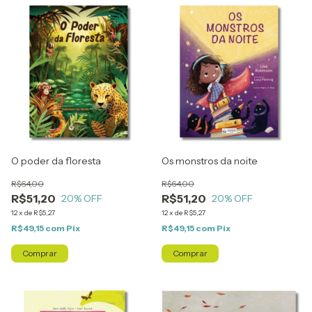
O poder da floresta
Os monstros da noite
R$64,00
R$64,00
R$51,20
R$51,20
20
% OFF
20
% OFF
12
x
de
R$5,27
12
x
de
R$5,27
R$49,15
com
Pix
R$49,15
com
Pix