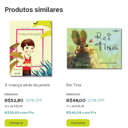
Produtos similares
A criança atrás da janela
Rei Tina
R$66,00
R$60,00
R$52,80
R$48,00
20
% OFF
20
% OFF
12
x
de
R$5,43
11
x
de
R$5,36
R$50,69
com
Pix
R$46,08
com
Pix