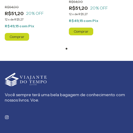
R$64,00
R$64,00
R$51,20
20
% OFF
R$51,20
20
% OFF
12
x
de
R$5,27
12
x
de
R$5,27
R$49,15
com
Pix
R$49,15
com
Pix
Você sempre terá uma bela bagagem de conhecimento com
nossos livros. Voe.