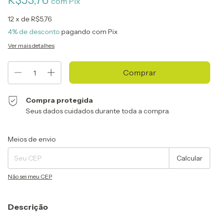
R$53,76
com
Pix
12
x de
R$5,76
4% de desconto
pagando com Pix
Ver mais detalhes
Compra protegida
Seus dados cuidados durante toda a compra.
Entregas para o CEP:
Alterar CEP
Meios de envio
Calcular
Não sei meu CEP
Descrição