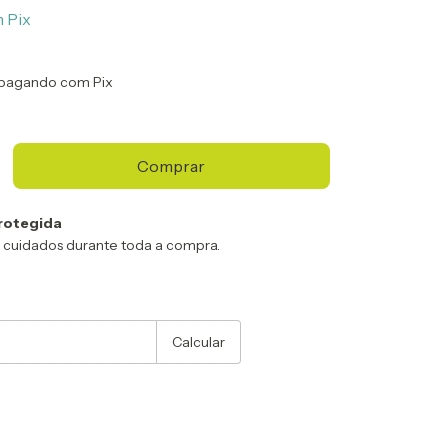
m
Pix
pagando com Pix
rotegida
 cuidados durante toda a compra.
:
Alterar CEP
Calcular