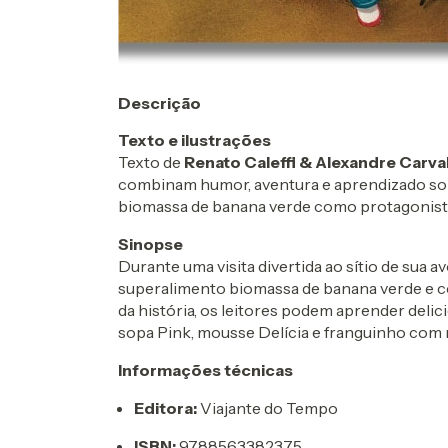
Descrição
Texto e ilustrações
Texto de
Renato Caleffi & Alexandre Carva
combinam humor, aventura e aprendizado sob
biomassa de banana verde como protagonista 
Sinopse
Durante uma visita divertida ao sítio de sua 
superalimento biomassa de banana verde e co
da história, os leitores podem aprender delic
sopa Pink, mousse Delícia e franguinho com mo
Informações técnicas
Editora:
Viajante do Tempo
ISBN:
9788563382375