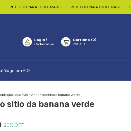
FIXO PARA TODO BRASIL!
FRETE FIXO PARA TODO BRASIL!
FRETE FIXO 
Login
/
Carrinho
(
0
)
Cadastre-se
R$0,00
catálogo em PDF
entação saudável
>
Achaz no sítio da banana verde
o sítio da banana verde
0
20
% OFF