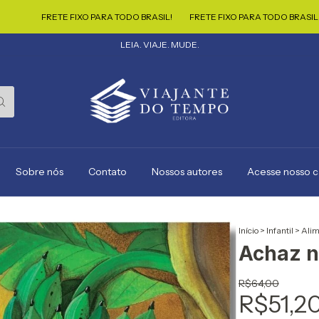
RETE FIXO PARA TODO BRASIL!
FRETE FIXO PARA TODO BRASIL!
FRETE 
LEIA. VIAJE. MUDE.
Sobre nós
Contato
Nossos autores
Acesse nosso 
Início
>
Infantil
>
Alim
Achaz n
R$64,00
R$51,2