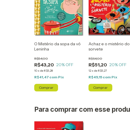
O Mistério da sopa da vó
Achaz e o mistério do
Leninha
sorvete
R$54,00
R$64,00
R$43,20
R$51,20
20
% OFF
20
% OFF
10
x
de
R$5,28
12
x
de
R$5,27
R$41,47
com
Pix
R$49,15
com
Pix
Para comprar com esse produ