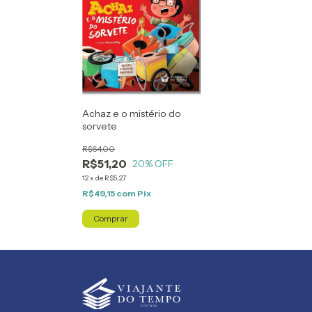
Achaz e o mistério do
sorvete
R$64,00
R$51,20
20
% OFF
12
x
de
R$5,27
R$49,15
com
Pix