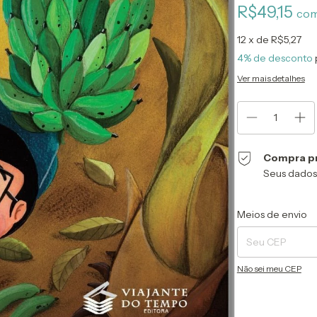
R$49,15
co
12
x de
R$5,27
4% de desconto
Ver mais detalhes
Compra p
Seus dados
Entregas para o CEP
Meios de envio
Não sei meu CEP