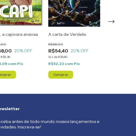
, a capivara ansiosa
A carta de Verdelis
Belé Salsicha
,00
R$68,00
R$60,00
48,00
R$54,40
R$48,00
20
% OFF
20
% OFF
20
e
R$5,36
12
x
de
R$5,60
11
x
de
R$5,36
6,08
com
Pix
R$52,22
com
Pix
R$46,08
com
Pi
wsletter
ceba antes de todo mundo nossos lançamentos e
vidades. Inscreva-se!