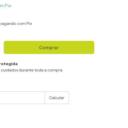
om
Pix
pagando com Pix
rotegida
 cuidados durante toda a compra.
:
Alterar CEP
Calcular