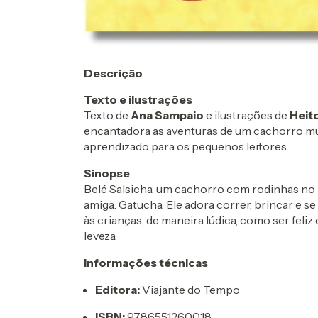
Descrição
Texto e ilustrações
Texto de
Ana Sampaio
e ilustrações de
Heit
encantadora as aventuras de um cachorro m
aprendizado para os pequenos leitores.
Sinopse
Belé Salsicha, um cachorro com rodinhas no l
amiga: Gatucha. Ele adora correr, brincar e 
às crianças, de maneira lúdica, como ser feli
leveza.
Informações técnicas
Editora:
Viajante do Tempo
ISBN:
9786551260018