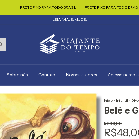
FRETE FIXO PARA TODO BRASIL!
FRETE FIXO PARA TODO BRASIL!
FRE
LEIA. VIAJE. MUDE.
Sobre nós
Contato
Nossos autores
Acesse nosso 
Início
>
Infantil
>
Dive
Belé e 
R$60,00
R$48,0