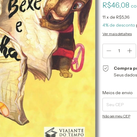
R$46,08
c
11
x de
R$5,36
4% de desconto
Ver mais detalhes
Compra p
Seus dados
Entregas para o CEP
Meios de envio
Não sei meu CEP