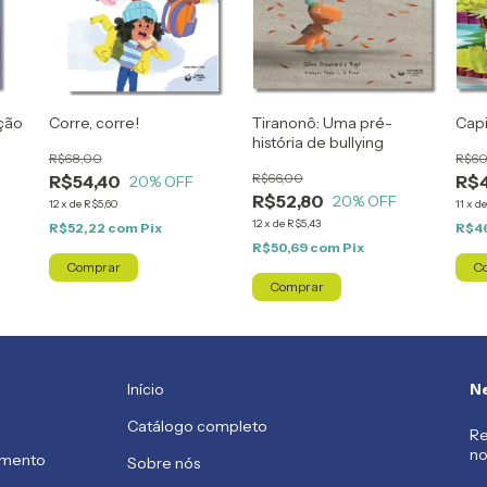
ção
Corre, corre!
Tiranonô: Uma pré-
Capi
história de bullying
R$68,00
R$60
R$66,00
R$54,40
R$
20
% OFF
R$52,80
20
% OFF
12
x
de
R$5,60
11
x
d
12
x
de
R$5,43
R$52,22
com
Pix
R$4
R$50,69
com
Pix
Início
Ne
Catálogo completo
Re
no
imento
Sobre nós