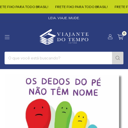
IXO PARA TODO BRASIL!
FRETE FIXO PARA TODO BRASIL!
FRETE FIXO P
LEIA. VIAJE. MUDE.
0