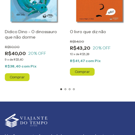
Didico Dino - O dinossauro
O livro que diz não
que não dorme
R$54,00
R$50,00
R$43,20
20
% OFF
R$40,00
20
% OFF
10
x
de
R$5,28
9
x
de
R$5,40
R$41,47
com
Pix
R$38,40
com
Pix