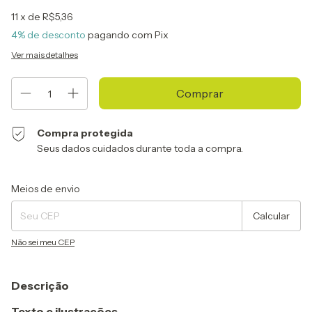
11
x de
R$5,36
4% de desconto
pagando com Pix
Ver mais detalhes
Compra protegida
Seus dados cuidados durante toda a compra.
Entregas para o CEP:
Alterar CEP
Meios de envio
Calcular
Não sei meu CEP
Descrição
Texto e ilustrações