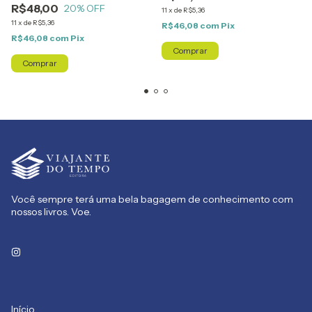
R$48,00
20
% OFF
11
x
de
R$5,36
11
x
de
R$5,36
R$46,08
com
Pix
R$46,08
com
Pix
Você sempre terá uma bela bagagem de conhecimento com
nossos livros. Voe.
Início