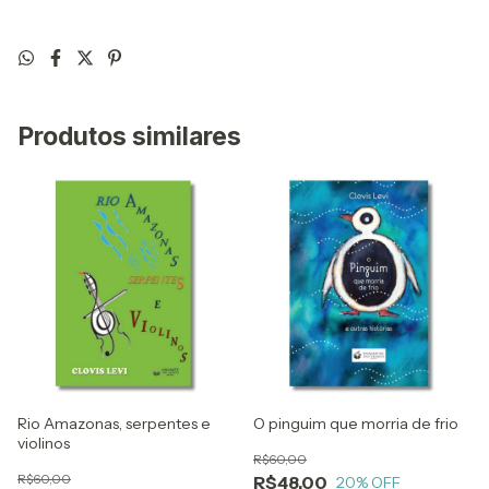
Produtos similares
Rio Amazonas, serpentes e
O pinguim que morria de frio
violinos
R$60,00
R$60,00
R$48,00
20
% OFF