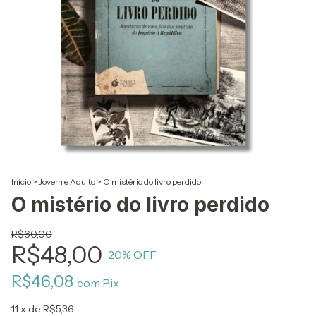
Início
>
Jovem e Adulto
>
O mistério do livro perdido
O mistério do livro perdido
R$60,00
R$48,00
20
% OFF
R$46,08
com
Pix
11
x de
R$5,36