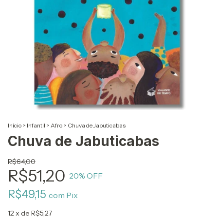
Início
>
Infantil
>
Afro
>
Chuva de Jabuticabas
Chuva de Jabuticabas
R$64,00
R$51,20
20
% OFF
R$49,15
com
Pix
12
x de
R$5,27