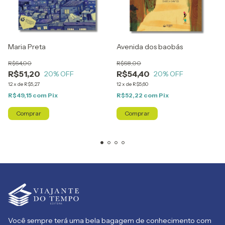
Maria Preta
Avenida dos baobás
R$64,00
R$68,00
R$51,20
R$54,40
20
% OFF
20
% OFF
12
x
de
R$5,27
12
x
de
R$5,60
R$49,15
com
Pix
R$52,22
com
Pix
Você sempre terá uma bela bagagem de conhecimento com